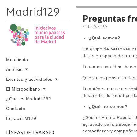
Madrid129
Preguntas f
28 julio, 2016
¿Qué somos?
Un grupo de personas par
de este espacio de prota
Skip to content
Manifiesto
Main menu
Tenemos una idea: hacer 
Análisis
Queremos pensar juntas, 
Eventos y actividades
También somos consciente
El Micropolitano
desarrollo de todo tipo 
¿Qué es Madrid129?
¿Qué no somos?
Contacto
¿Sois el Frente Popular
Espacio M129
agrupado para trabajar e
compañeras y compañeros 
LÍNEAS DE TRABAJO