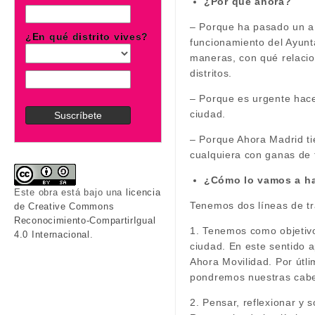
¿Por qué ahora?
– Porque ha pasado un añ
¿En qué distrito vives?
funcionamiento del Ayunt
maneras, con qué relacio
distritos.
– Porque es urgente hace
ciudad.
– Porque Ahora Madrid ti
cualquiera con ganas de 
¿Cómo lo vamos a h
Este obra está bajo una
licencia
Tenemos dos líneas de tr
de Creative Commons
Reconocimiento-CompartirIgual
1. Tenemos como objetivo
4.0 Internacional
.
ciudad. En este sentido 
Ahora Movilidad. Por útl
pondremos nuestras cabe
2. Pensar, reflexionar y 