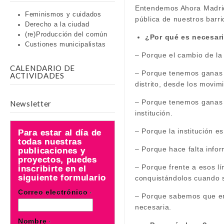
Entendemos Ahora Madrid 
Feminismos y cuidados
pública de nuestros barri
Derecho a la ciudad
(re)Producción del común
¿Por qué es necesar
Custiones municipalistas
– Porque el cambio de la 
CALENDARIO DE
– Porque tenemos ganas de
ACTIVIDADES
distrito, desde los movim
– Porque tenemos ganas d
Newsletter
institución.
– Porque la institución 
Para estar al día de
todas nuestras
– Porque hace falta inform
publicaciones y
proyectos, puedes
– Porque frente a esos lí
inscribirte en el
siguiente formulario
conquistándolos cuando 
Correo electrónico
*
– Porque sabemos que en 
necesaria.
Nombre
*