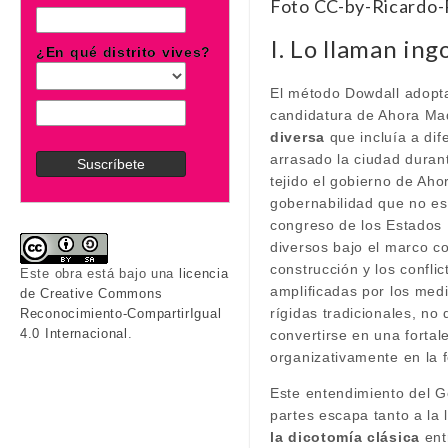
Foto CC-by-Ricardo-
I. Lo llaman ing
¿En qué distrito vives?
El método Dowdall adopta
candidatura de Ahora Mad
diversa
que incluía a dif
arrasado la ciudad duran
tejido el gobierno de Ah
gobernabilidad que no es 
congreso de los Estados 
diversos bajo el marco c
construcción y los confli
Este obra está bajo una
licencia
amplificadas por los medi
de Creative Commons
rígidas tradicionales, no
Reconocimiento-CompartirIgual
4.0 Internacional
.
convertirse en una fortal
organizativamente en la 
Este entendimiento del G
partes escapa tanto a la 
la dicotomía clásica
ent