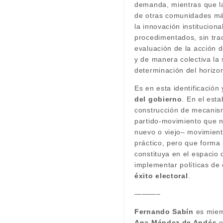
demanda, mientras que la
de otras comunidades má
la innovación institucio
procedimentados, sin trad
evaluación de la acción 
y de manera colectiva la 
determinación del horizo
Es en esta identificació
del gobierno
. En el est
construcción de mecanism
partido-movimiento que no
nuevo o viejo– movimiento
práctico, pero que forma 
constituya en el espacio
implementar políticas de
éxito electoral
.
———–
Fernando Sabín
es miem
Ana Méndez de Andés
e