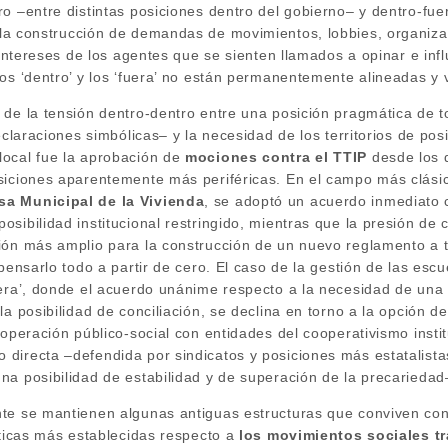
o –entre distintas posiciones dentro del gobierno– y dentro-fue
la construcción de demandas de movimientos, lobbies, organizaci
 intereses de los agentes que se sienten llamados a opinar e infl
los ‘dentro’ y los ‘fuera’ no están permanentemente alineadas y
 de la tensión dentro-dentro entre una posición pragmática de 
declaraciones simbólicas– y la necesidad de los territorios de pos
ocal fue la aprobación de
mociones contra el TTIP
desde los d
siciones aparentemente más periféricas. En el campo más clásico
sa Municipal de la Vivienda
, se adoptó un acuerdo inmediato
sibilidad institucional restringido, mientras que la presión de 
ión más amplio para la construcción de un nuevo reglamento a 
pensarlo todo a partir de cero. El caso de la gestión de las escu
uera’, donde el acuerdo unánime respecto a la necesidad de una
la posibilidad de conciliación, se declina en torno a la opción 
ooperación público-social con entidades del cooperativismo insti
directa –defendida por sindicatos y posiciones más estatalista
na posibilidad de estabilidad y de superación de la precariedad
te se mantienen algunas antiguas estructuras que conviven con 
íticas más establecidas respecto a
los movimientos sociales tr