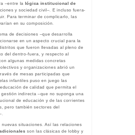
ra –entre la
lógica institucional de
ones y sociedad civil–. E incluso fuera-
uir. Para terminar de complicarlo, las
 varían en su composición.
toma de decisiones –que desarrolla
icionarse en un aspecto crucial para la
istritos que fueron llevadas al pleno de
 del dentro-fuera, y respecto al
 con algunas medidas concretas
colectivos y organizaciones abrió un
través de mesas participadas que
elas infantiles puso en juego las
 educación de calidad que permita el
de gestión indirecta –que no suponga una
tucional de educación y de las corrientes
s, pero también sectores del
–.
nuevas situaciones. Así las relaciones
adicionales
son las clásicas de lobby y