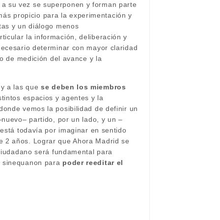
 a su vez se superponen y forman parte
ás propicio para la experimentación y
ntas y un diálogo menos
icular la información, deliberación y
necesario determinar con mayor claridad
do de medición del avance y la
 y a las que
se deben los miembros
stintos espacios y agentes y la
donde vemos la posibilidad de definir un
–nuevo– partido, por un lado, y un –
 está todavía por imaginar en sentido
e 2 años. Lograr que Ahora Madrid se
o ciudadano será fundamental para
ón sinequanon para
poder reeditar el