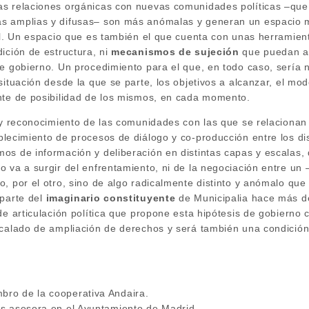
s relaciones orgánicas con nuevas comunidades políticas –que
s amplias y difusas– son más anómalas y generan un espacio m
nal. Un espacio que es también el que cuenta con unas herramie
ición de estructura, ni
mecanismos de sujeción
que puedan art
de gobierno. Un procedimiento para el que, en todo caso, sería 
situación desde la que se parte, los objetivos a alcanzar, el mo
nte de posibilidad de los mismos, en cada momento.
n y reconocimiento de las comunidades con las que se relacionan
ablecimiento de procesos de diálogo y co-producción entre los di
os de información y deliberación en distintas capas y escalas, 
 va a surgir del enfrentamiento, ni de la negociación entre un 
, por el otro, sino de algo radicalmente distinto y anómalo que
parte del
imaginario constituyente
de Municipalia hace más d
 de articulación política que propone esta hipótesis de gobiern
 calado de ampliación de derechos y será también una condici
bro de la cooperativa Andaira.
s asesora en el Ayuntamiento de Madrid.