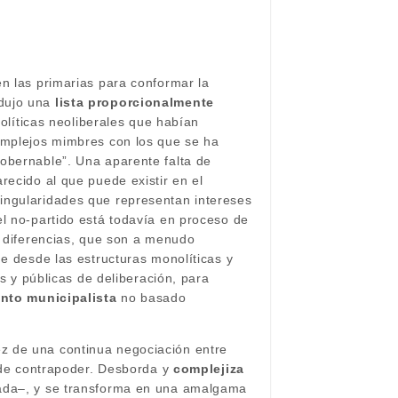
en las primarias para conformar la
odujo una
lista proporcionalmente
políticas neoliberales que habían
complejos mimbres con los que se ha
gobernable”. Una aparente falta de
recido al que puede existir en el
ingularidades que representan intereses
el no-partido está todavía en proceso de
s diferencias, que son a menudo
de desde las estructuras monolíticas y
as y públicas de deliberación, para
nto municipalista
no basado
z de una continua negociación entre
s de contrapoder. Desborda y
complejiza
zada–, y se transforma en una amalgama