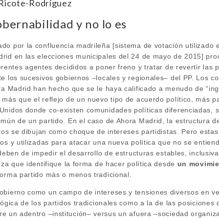
Ricote-Rodríguez
obernabilidad y no lo es
do por la confluencia madrileña [sistema de votación utilizado 
rid en las elecciones municipales del 24 de mayo de 2015] pr
erentes agentes decididos a poner freno y tratar de revertir las 
te los sucesivos gobiernos –locales y regionales– del PP. Los 
ora Madrid han hecho que se le haya calificado a menudo de “in
más que el reflejo de un nuevo tipo de acuerdo político, más pa
Unidos donde co-existen comunidades políticas diferenciadas, s
omún de un partido. En el caso de Ahora Madrid, la estructura d
ctos se dibujan como choque de intereses partidistas. Pero esta
os y utilizadas para atacar una nueva política que no se entien
 deben de impedir el desarrollo de estructuras estables, inclusiv
eza que identifique la forma de hacer política desde
un movimie
forma partido más o menos tradicional.
obierno como un campo de intereses y tensiones diversos en ve
lógica de los partidos tradicionales como a la de las posicione
re un adentro –institución– versus un afuera –sociedad organi