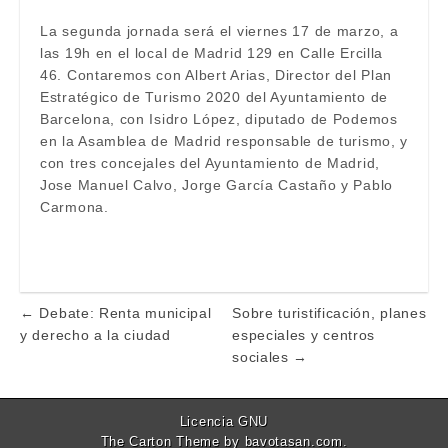
La segunda jornada será el viernes 17 de marzo, a
las 19h en el local de Madrid 129 en Calle Ercilla
46. Contaremos con Albert Arias, Director del Plan
Estratégico de Turismo 2020 del Ayuntamiento de
Barcelona, con Isidro López, diputado de Podemos
en la Asamblea de Madrid responsable de turismo, y
con tres concejales del Ayuntamiento de Madrid,
Jose Manuel Calvo, Jorge García Castaño y Pablo
Carmona.
← Debate: Renta municipal
Sobre turistificación, planes
Post navigation
y derecho a la ciudad
especiales y centros
sociales →
Licencia GNU
The Carton Theme by
bavotasan.com
.