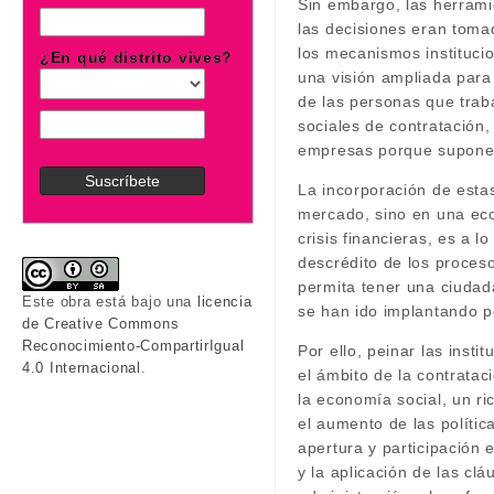
Sin embargo, las herramie
las decisiones eran toma
los mecanismos instituci
¿En qué distrito vives?
una visión ampliada para
de las personas que trab
sociales de contratación,
empresas porque supone u
La incorporación de esta
mercado, sino en una eco
crisis financieras, es a 
descrédito de los proceso
permita tener una ciudad
Este obra está bajo una
licencia
se han ido implantando p
de Creative Commons
Reconocimiento-CompartirIgual
Por ello, peinar las inst
4.0 Internacional
.
el ámbito de la contratac
la economía social, un ri
el aumento de las políti
apertura y participación 
y la aplicación de las cl