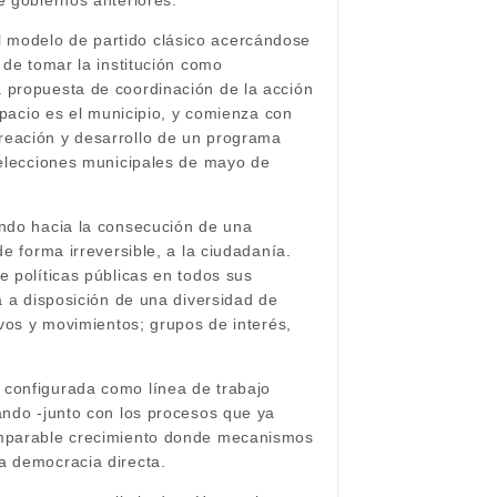
e gobiernos anteriores.
l modelo de partido clásico acercándose
 de tomar la institución como
a propuesta de coordinación de la acción
spacio es el municipio, y comienza con
reación y desarrollo de un programa
s elecciones municipales de mayo de
ando hacia la consecución de una
e forma irreversible, a la ciudadanía.
e políticas públicas en todos sus
a a disposición de una diversidad de
ivos y movimientos; grupos de interés,
 configurada como línea de trabajo
ando -junto con los procesos que ya
 imparable crecimiento donde mecanismos
a democracia directa.