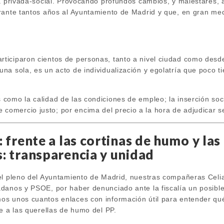
a privada-social. Provocando profundos cambios, y malestares, al
rante tantos años al Ayuntamiento de Madrid y que, en gran med
rticiparon cientos de personas, tanto a nivel ciudad como desde 
 una sola, es un acto de individualización y egolatría que poco 
s como la calidad de las condiciones de empleo; la inserción soci
comercio justo; por encima del precio a la hora de adjudicar se
 frente a las cortinas de humo y las
: transparencia y unidad
el pleno del Ayuntamiento de Madrid, nuestras compañeras Cel
danos y PSOE, por haber denunciado ante la fiscalía un posible
os unos cuantos enlaces con información útil para entender q
e a las querellas de humo del PP.