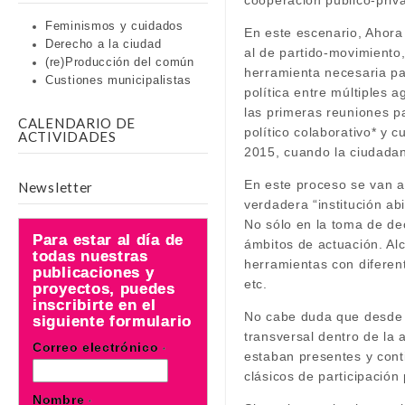
cooperación público-priva
Feminismos y cuidados
En este escenario, Ahora
Derecho a la ciudad
al de partido-movimiento,
(re)Producción del común
herramienta necesaria pa
Custiones municipalistas
política entre múltiples 
las primeras reuniones p
CALENDARIO DE
político colaborativo* y
ACTIVIDADES
2015, cuando la ciudadan
En este proceso se van a
Newsletter
verdadera “institución ab
No sólo en la toma de dec
Para estar al día de
ámbitos de actuación. Alc
todas nuestras
herramientas con diferent
publicaciones y
etc.
proyectos, puedes
inscribirte en el
No cabe duda que desde l
siguiente formulario
transversal dentro de la 
Correo electrónico
*
estaban presentes y cont
clásicos de participació
Nombre
*