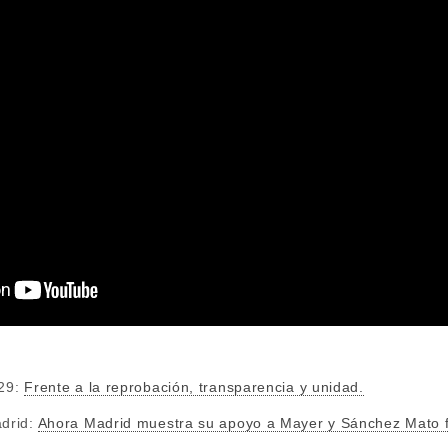
29:
Frente a la reprobación, transparencia y unidad.
drid:
Ahora Madrid muestra su apoyo a Mayer y Sánchez Mato f