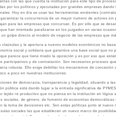
ntas con las que cuenta la institución para este tipo de proces
das por los políticos y ejecutadas por grandes empresas dando 
onales. Hoy en día se usan las herramientas existentes (contrat
 garantizar la concurrencia de un mayor numero de actores sin 
ajan para las empresas que concursan. Es por ello que se desar
 que han intentado paralizarse en los juzgados en varias ocasio
n golpe directo al modelo de negocio de las empresas que más 
s claúsulas y la apertura a nuevos modelos económicos no basa
nomía social y solidaria que garantice una base social que no p
lo que parece que tiene miedo la oposición y es por eso que está
s participativos y de contratación. Son necesarios procesos qu
anía robusta. Ello exige debilitar los mecanismos de concesión
oco a poco en nuestras instituciones.
ituciones de democracia, transparencia y legalidad, situando a la
ión pública está dando lugar a la entrada significativa de PYME
co tejido re-productivo que no piensa en la institución en lógica
cas sociales, de género, de fomento de economías democráticas 
en la toma de decisiones etc. Son estas políticas junto al nuev
áusulas sociales las que establecen un nuevo marco de posibilida