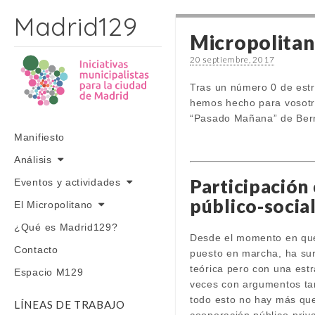
Madrid129
Micropolitan
20 septiembre, 2017
Tras un número 0 de estr
hemos hecho para vosotra
“Pasado Mañana” de Berna
Skip to content
Manifiesto
Main menu
Análisis
Participación
Eventos y actividades
público-socia
El Micropolitano
¿Qué es Madrid129?
Desde el momento en que
Contacto
puesto en marcha, ha sur
teórica pero con una estr
Espacio M129
veces con argumentos tan
todo esto no hay más que 
LÍNEAS DE TRABAJO