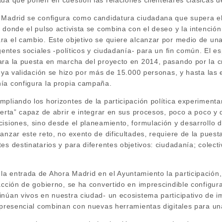
da que ponen en cuestión las relaciones clientelares clásicas d
 Madrid se configura como candidatura ciudadana que supera e
 donde el pulso activista se combina con el deseo y la intención
ra el cambio. Este objetivo se quiere alcanzar por medio de un
agentes sociales -políticos y ciudadanía- para un fin común. El e
ara la puesta en marcha del proyecto en 2014, pasando por la c
 cuya validación se hizo por más de 15.000 personas, y hasta la
ía configura la propia campaña.
mpliando los horizontes de la participación política experiment
ierta” capaz de abrir e integrar en sus procesos, poco a poco y d
isiones, sino desde el planeamiento, formulación y desarrollo d
anzar este reto, no exento de dificultades, requiere de la puest
es destinatarios y para diferentes objetivos: ciudadanía; colect
a entrada de Ahora Madrid en el Ayuntamiento la participación,
acción de gobierno, se ha convertido en imprescindible configur
inúan vivos en nuestra ciudad- un ecosistema participativo de
n presencial combinan con nuevas herramientas digitales para un